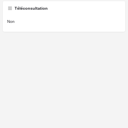
Téléconsultation
Non
Cliquez ici pour faire une demande de modification de votre fiche.