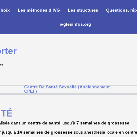
choix
Les méthodes d’IVG
Les structures
Questions, ré
ivglesinfos.org
rter
es.
Centre De Santé Sexuelle (Anciennement
CPEF)
NTÉ
alisée dans un
centre de santé
jusqu’à
7
semaines de grossesse
.
r jusqu’à
14 semaines de grossesse
sous anesthésie locale en centr