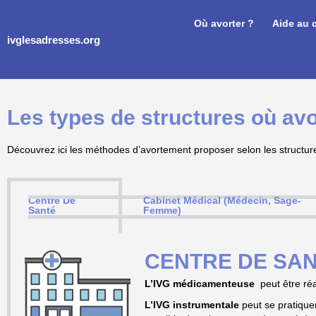
Où avorter ?
Aide au 
ivglesadresses.org
Les types de structures où avo
Découvrez ici les méthodes d’avortement proposer selon les structur
Centre De
Cabinet Médical (Médecin, Sage-
Santé
Femme)
CENTRE DE SA
L’IVG médicamenteuse
peut être ré
L’IVG instrumentale
peut se pratique