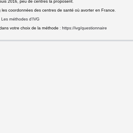
puis 2016, peu de centres la proposent.
g
les coordonnées des centres de santé où avorter en France.
:
Les méthodes d’IVG
 dans votre choix de la méthode :
https://ivg/questionnaire