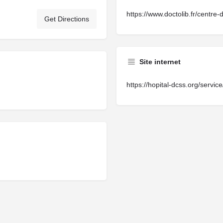
https://www.doctolib.fr/centre
Get Directions
Site internet
https://hopital-dcss.org/servi