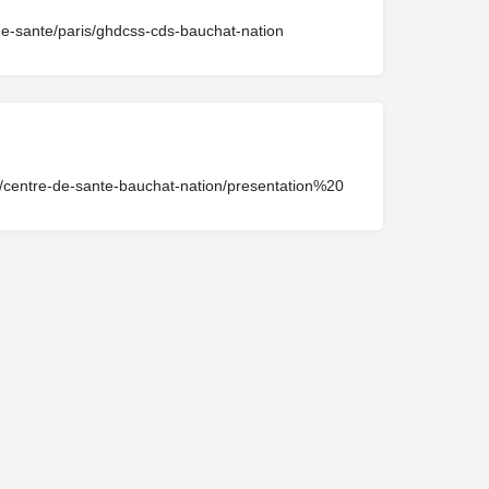
-de-sante/paris/ghdcss-cds-bauchat-nation
ce/centre-de-sante-bauchat-nation/presentation%20