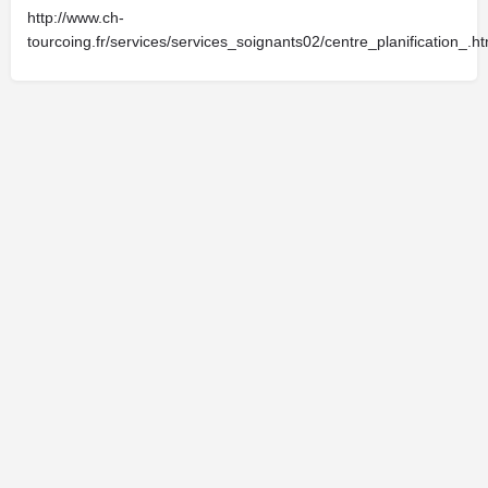
http://www.ch-
tourcoing.fr/services/services_soignants02/centre_planification_.ht
Cliquez ici pour faire une demande de modification de votre fiche.