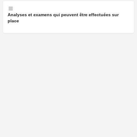
Analyses et examens qui peuvent être effectuées sur
place
Cliquez ici pour faire une demande de modification de votre fiche.