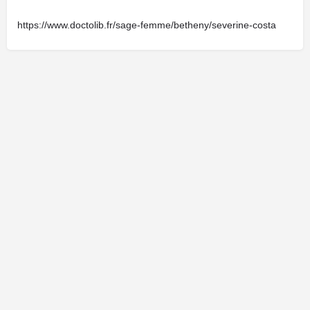
https://www.doctolib.fr/sage-femme/betheny/severine-costa
Cliquez ici pour faire une demande de modification de votre fiche.