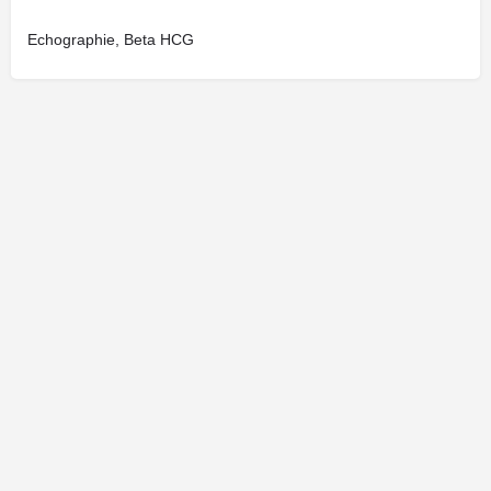
Echographie, Beta HCG
Cliquez ici pour faire une demande de modification de votre fiche.