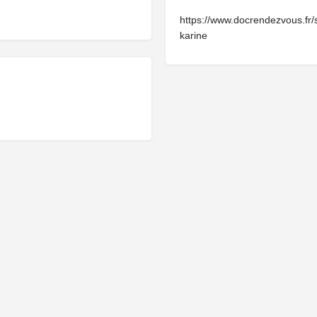
https://www.docrendezvous.fr
karine