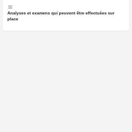
Analyses et examens qui peuvent être effectuées sur
place
Cliquez ici pour faire une demande de modification de votre fiche.