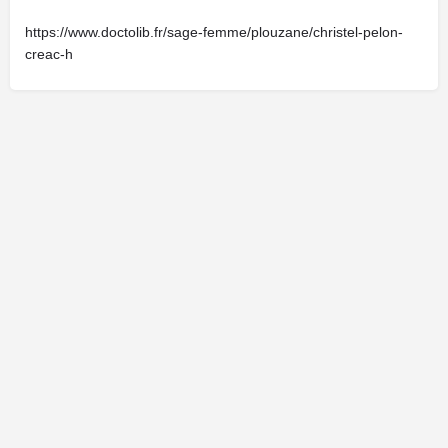
https://www.doctolib.fr/sage-femme/plouzane/christel-pelon-
creac-h
Cliquez ici pour faire une demande de modification de votre fiche.