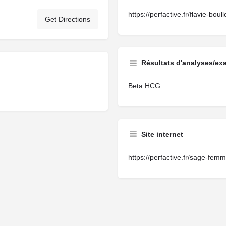
https://perfactive.fr/flavie-bou
Get Directions
Résultats d'analyses/ex
Beta HCG
Site internet
https://perfactive.fr/sage-fem