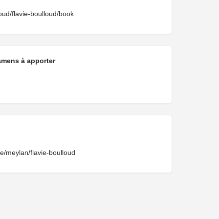
lloud/flavie-boulloud/book
amens à apporter
me/meylan/flavie-boulloud