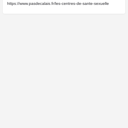
https://www.pasdecalais.fr/les-centres-de-sante-sexuelle
Cliquez ici pour faire une demande de modification de votre fiche.
Retour vers la recherche