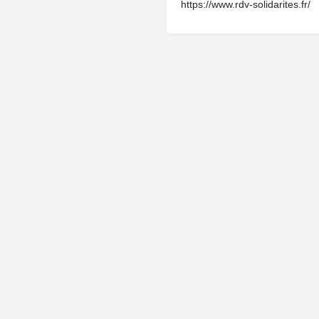
https://www.rdv-solidarites.fr/
Cliquez ici pour faire une demande de modification de votre fiche.