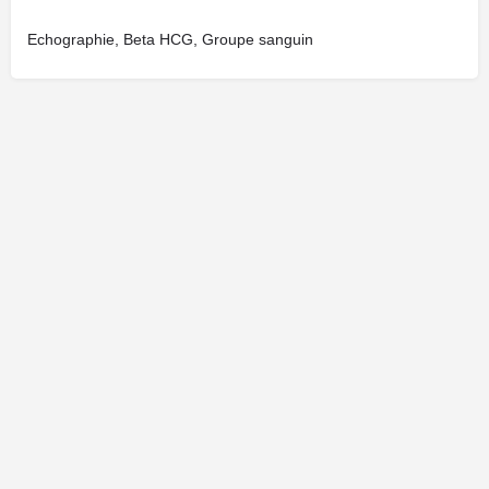
Echographie, Beta HCG, Groupe sanguin
Cliquez ici pour faire une demande de modification de votre fiche.