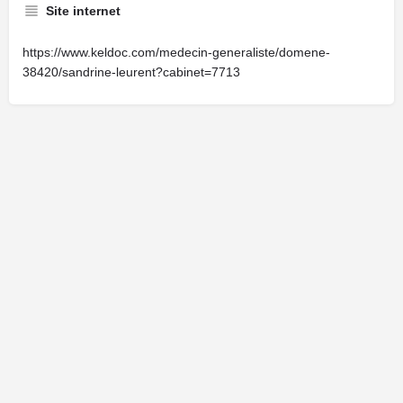
Site internet
https://www.keldoc.com/medecin-generaliste/domene-
38420/sandrine-leurent?cabinet=7713
Cliquez ici pour faire une demande de modification de votre fiche.