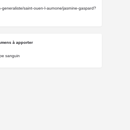
in-generaliste/saint-ouen-l-aumone/jasmine-gaspard?
amens à apporter
pe sanguin