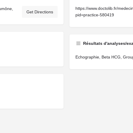
https://www.doctolib.fr/medec
Aumône,
Get Directions
pid=practice-580419
Résultats d'analyses/ex
Echographie, Beta HCG, Grou