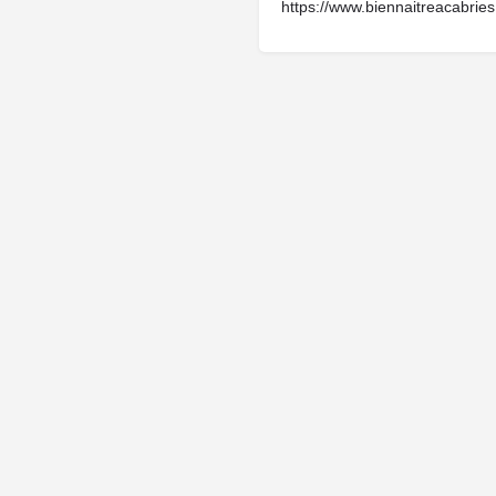
https://www.biennaitreacabries.
Cliquez ici pour faire une demande de modification de votre fiche.