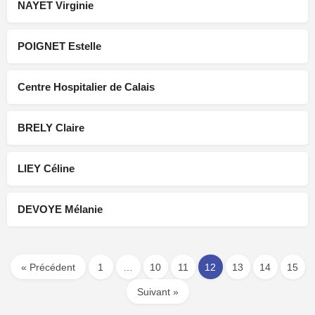
NAYET Virginie
POIGNET Estelle
Centre Hospitalier de Calais
BRELY Claire
LIEY Céline
DEVOYE Mélanie
« Précédent
1
…
10
11
12
13
14
15
Suivant »